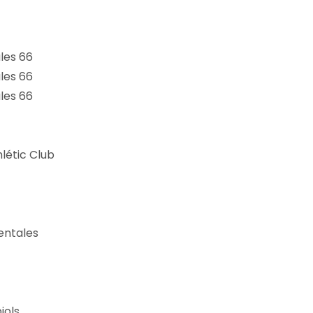
les 66
les 66
les 66
létic Club
entales
iols