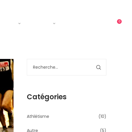
0
ments
Courses
Contact
Catégories
Athlétisme
(10)
Autre
(5)