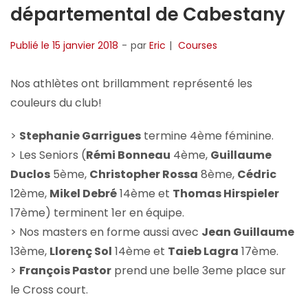
départemental de Cabestany
Publié le
15 janvier 2018
par
Eric
Courses
Nos athlètes ont brillamment représenté les
couleurs du club!
>
Stephanie Garrigues
termine 4ème féminine.
> Les Seniors (
Rémi Bonneau
4ème,
Guillaume
Duclos
5ème,
Christopher Rossa
8ème,
Cédric
12ème,
Mikel Debré
14ème et
Thomas Hirspieler
17ème) terminent 1er en équipe.
> Nos masters en forme aussi avec
Jean Guillaume
13ème,
Llorenç Sol
14ème et
Taieb Lagra
17ème.
>
François Pastor
prend une belle 3eme place sur
le Cross court.