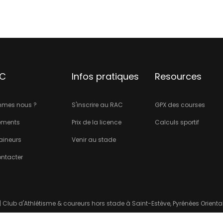
AC
Infos pratiques
Resources
mmes nous ?
S'inscrire au RAC
GPX des courses
ements
Prix de la licence
Calculs sportif
raineurs
Venir au stade
ntacter
 | Club d'Athlétisme & coureurs hors stade à Saint-Estève, Pyrénées Oriental