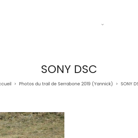
Actualités
Le R.A.C
Entraine
SONY DSC
ccueil
Photos du trail de Serrabone 2019 (Yannick)
SONY D
>
>