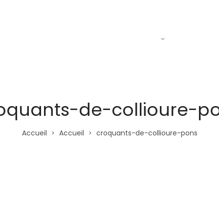
Actualités
Le R.A.C
Entraine
oquants-de-collioure-p
Accueil
Accueil
croquants-de-collioure-pons
>
>