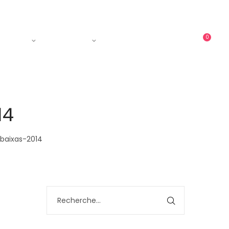
0
ments
Courses
Contact
14
baixas-2014