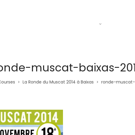
Actualités
Le R.A.C
Entraine
onde-muscat-baixas-20
Courses
La Ronde du Muscat 2014 à Baixas
ronde-muscat-
>
>