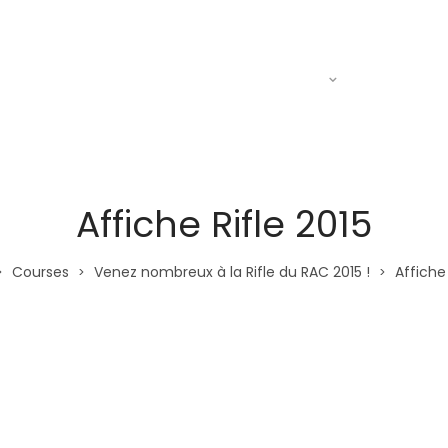
Actualités
Le R.A.C
Entraine
Affiche Rifle 2015
Courses
Venez nombreux à la Rifle du RAC 2015 !
Affiche 
>
>
>