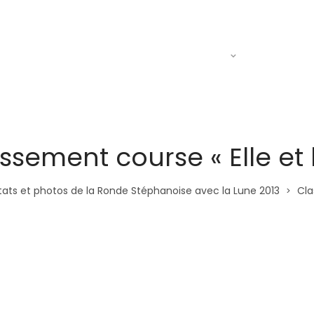
Actualités
Le R.A.C
Entraine
ssement course « Elle et l
tats et photos de la Ronde Stéphanoise avec la Lune 2013
Cla
>