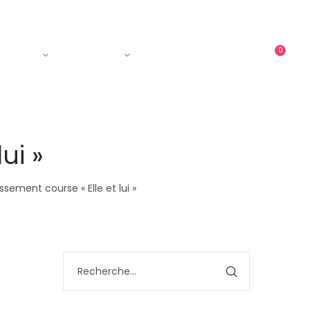
0
ments
Courses
Contact
ui »
ssement course « Elle et lui »