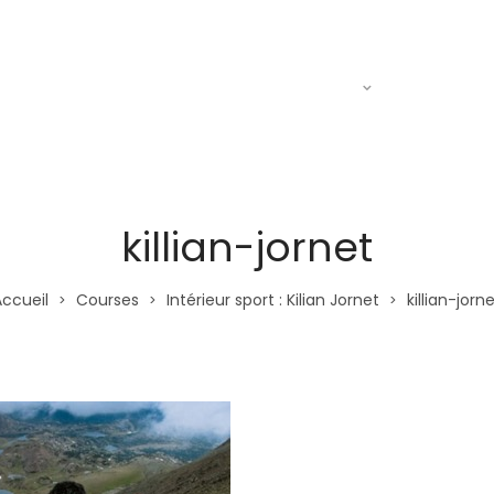
Actualités
Le R.A.C
Entraine
killian-jornet
Accueil
Courses
Intérieur sport : Kilian Jornet
killian-jorn
>
>
>