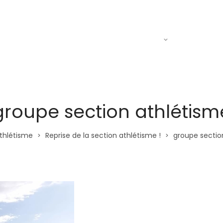
Actualités
Le R.A.C
Entraine
groupe section athlétism
thlétisme
Reprise de la section athlétisme !
groupe sectio
>
>