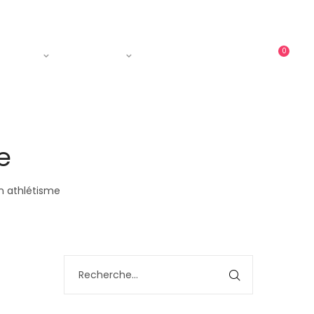
0
ments
Courses
Contact
e
n athlétisme