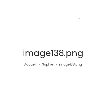
Actualités
Le R.A.C
Entraine
image138.png
Accueil
Sophie
image138.png
>
>