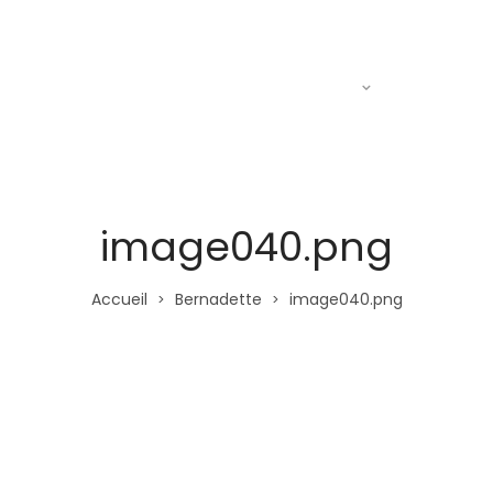
Actualités
Le R.A.C
Entraine
image040.png
Accueil
Bernadette
image040.png
>
>